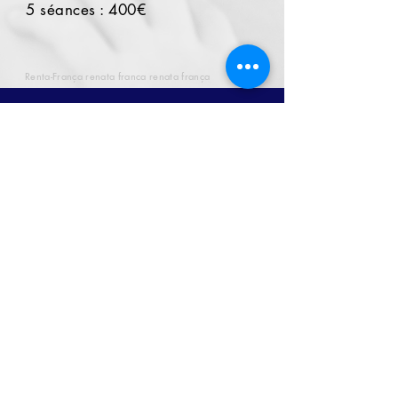
5 séances : 400€
Renta-França renata franca renata frança
6 rue des Vieux Moulins
74160 Saint-Julien-en-Genevois
camillenaturodiet.com
Camille Odéon
NATUROPATHE
06 12 45 78 77
© 2019 par Camille Odéon.