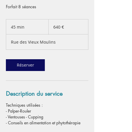
Forfait 8 séances
640
euros
45 min
4
640 €
5
m
Rue des Vieux Moulins
i
n
Réserver
Description du service
Techniques utilisées :
- Palper-Rouler
- Ventouses - Cupping
- Conseils en alimentation et phytothérapie