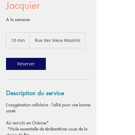
Jacquier
A la semaine
10 min
1
Rue des Vieux Moulins
0
m
i
n
Réserver
Description du service
L’oxygénation cellulaire : l’allié pour une bonne
santé
Air enrichi en Orésine*
*Huile essentielle de térébenthine issue de la
résine de Pin